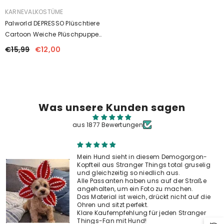
ANBIETER:
KARNEVALKOSTÜME
Palworld DEPRESSO Plüschtiere
Cartoon Weiche Plüschpuppe
Maskottchen Geburtstag
€15,99
€12,00
Weihnachten Geschenk
Was unsere Kunden sagen
aus 1877 Bewertungen
BIETER:
ARNEVALKOSTÜME
arry Potter Umhang Cape Für Halloween
arty Karneval Haus
Mein Hund sieht in diesem Demogorgon-
ryffindor/Slytherin/Ravenclaw/Hufflepuff
14,99
Kopfteil aus Stranger Things total gruselig
und gleichzeitig so niedlich aus.
Alle Passanten haben uns auf der Straße
angehalten, um ein Foto zu machen.
Das Material ist weich, drückt nicht auf die
Ohren und sitzt perfekt.
Klare Kaufempfehlung für jeden Stranger
Things-Fan mit Hund!