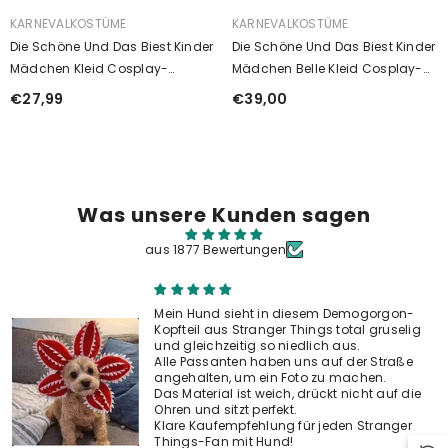
ANBIETER:
ANBIETER:
KARNEVALKOSTÜME
KARNEVALKOSTÜME
Die Schöne Und Das Biest Kinder
Die Schöne Und Das Biest Kinder
Mädchen Kleid Cosplay-
Mädchen Belle Kleid Cosplay-
Kostüm Für Halloween, Karneval
Kostüm Für Halloween, Karneval
€27,99
€39,00
Oder Partys: Mrs. Potts
Oder Partys
Was unsere Kunden sagen
aus 1877 Bewertungen
BIETER:
ARNEVALKOSTÜME
arry Potter Umhang Cape Für Halloween
arty Karneval Haus
Mein Hund sieht in diesem Demogorgon-
ryffindor/Slytherin/Ravenclaw/Hufflepuff
14,99
Kopfteil aus Stranger Things total gruselig
und gleichzeitig so niedlich aus.
Alle Passanten haben uns auf der Straße
angehalten, um ein Foto zu machen.
Das Material ist weich, drückt nicht auf die
Ohren und sitzt perfekt.
Klare Kaufempfehlung für jeden Stranger
Things-Fan mit Hund!