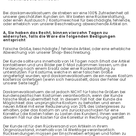
Bei daskarnevalkostuem.de streben wir eine 100% Zufriedenheit all
unserer geschätzten Kunden an. Wir bieten eine Rückerstattung,
oder einen Austausch / Kostümwechsel für beschädigte, fehlende,
oder erheblich von unserer Beschreibung abweichende Artikel an.
A, Sie haben das Recht, binnen vierzehn Tagen zu
widerrufen, falls die Ware die folgenden Bedigungen
entspricht
Falsche Größe, beschädigte / fehlende Artikel, oder eine erhebliche
Abweichung von unserer Shop-Beschreibung.
Der Kunde sollte uns innerhalb von 14 Tagen nach Erhalt der Artikel
kontaktieren und uns Bilder per E-Mail zukommen lassen, um die
Forderung nach einem Ersatz oder einer Rückerstattung zu
unterstützen. Für Kostüme, welche in einer falschen Größe
angefertigt wurden, wird daskarnevalkostuem.de ein neues Kostüm
kostenlos anfertigen (wenn sich herausstellt, dass der Fehler auf
unserer Seite liegt).
Daskarnevalkostuem.de ist jedoch NICHT für falsche Größen bei
kundenspezifischen Kostümen verantwortlich, wenn der Kunde
falsche Maße übermittelt hat. In diesem Fall hat der Kunde die
Möglichkeit das ursprüngliche Kostüm zu behalten und einen
neuen Artikel mit einer Reduzierung von 20% des Listenpreises zu
erhalten, oder das Kostüm an uns zurückzuschicken für eine
Korrektur (die Kosten fallen zu Lasten des Kunden); Ihnen werden in
diesem Fall nur die Kosten für die Korrektur in Rechnung gestellt.
Der Kunde ist für den Rückversand von Artikeln in ihrem
Originalzustand, innerhalb von 14 Werktage verantwortlich.
Rücksendungen müssen per Einschreiben erfolgen und fallen zu