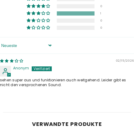
0
1
0
0
Sort By
02/15/2026
Anonym
sehen super aus und funktionieren auch weitgehend. Leider gibt es
nicht den versprochenen Sound.
VERWANDTE PRODUKTE