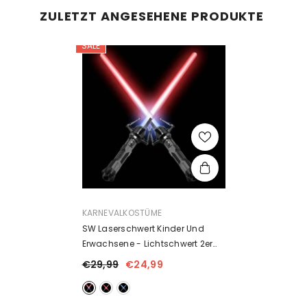
ZULETZT ANGESEHENE PRODUKTE
SALE
ANBIETER:
KARNEVALKOSTÜME
SW Laserschwert Kinder Und
Erwachsene - Lichtschwert 2er
Set
- Farbig
€29,99
€24,99