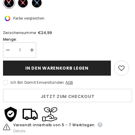
Farbe vergleichen
€24,99
Zwischensumme:
Menge:
Menge
Menge
verringern
erhöhen
für
für
SW
SW
IN DEN WARENKORB LEGEN
Laserschwert
Laserschwert
Kinder
Kinder
und
und
Ich Bin Damit Einverstanden
AGB
Erwachsene
Erwachsene
-
-
Lichtschwert
Lichtschwert
JETZT ZUM CHECKOUT
2er
2er
Set
Set
Versandt innerhalb von 5 - 7 Werktagen
Details