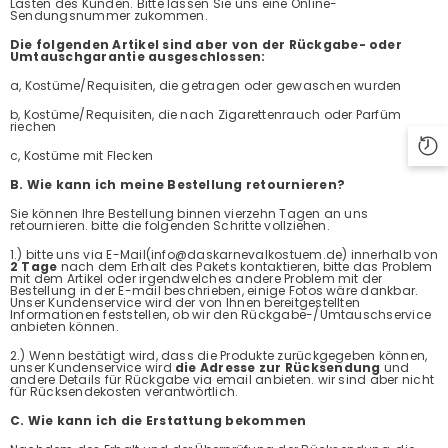
Lasten des Kunden. Bitte lassen Sie uns eine Online-
Sendungsnummer zukommen.
Die folgenden Artikel sind aber von der Rückgabe- oder
Umtauschgarantie ausgeschlossen:
a, Kostüme/Requisiten, die getragen oder gewaschen wurden
b, Kostüme/Requisiten, die nach Zigarettenrauch oder Parfüm
riechen
c, Kostüme mit Flecken
B. Wie kann ich meine Bestellung retournieren?
Sie können Ihre Bestellung binnen vierzehn Tagen an uns
retournieren. bitte die folgenden Schritte vollziehen.
1.) bitte uns via E-Mail(info@daskarnevalkostuem.de) innerhalb von
2 Tage
nach dem Erhalt des Pakets kontaktieren, bitte das Problem
mit dem Artikel oder irgendwelches andere Problem mit der
Bestellung in der E-mail beschrieben, einige Fotos wäre dankbar.
Unser Kundenservice wird der von Ihnen bereitgestellten
Informationen feststellen, ob wir den Rückgabe-/Umtauschservice
anbieten können.
2.) Wenn bestätigt wird, dass die Produkte zurückgegeben können,
unser Kundenservice wird
die Adresse zur Rücksendung
und
andere Details für Rückgabe via email anbieten. wir sind aber nicht
für Rücksendekosten verantwörtlich.
C. Wie kann ich die Erstattung bekommen