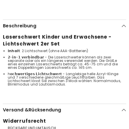
Beschreibung
Laserschwert Kinder und Erwachsene -
Lichtschwert 2er Set
Inhalt
: 2 Lichtschwert
(ohne AAA-Battterien)
𝟮-𝗶𝗻-𝟭 𝘃𝗲𝗿𝗯𝗶𝗻𝗱𝗯𝗮𝗿 - Die Laserschwerter können als zwei
separate oder als ein längeres verwendet werden. Die Größe
eines einzelnen Laserschwerts beträgt ca. 45-75 cm und die
eines Doppelklingen Laserschwerts ca. 145 cm.
h𝗼𝗰𝗵𝘄𝗲𝗿𝘁𝗶𝗴𝗲𝘀 𝗟𝗶𝗰𝗵𝘁𝘀𝗰𝗵𝘄𝗲𝗿𝘁 - Langlebige helle Acryl-Klinge
und 7 verschiedene gleichmäßige Leuchtfarben. Das
Lichtschwert lässt Sie zwischen 3 Modi wählen: Normalmodus,
Blinkmodus und Lautlosmodus.
Versand &Rücksendung
Widerrufsrecht
RÜCKGABE UND UMTAUSCH