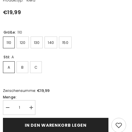
Produkttyp:
Kleid
€19,99
Größe:
110
110
120
130
140
150
Stil:
A
A
B
C
€19,99
Zwischensumme:
Menge:
Menge
Menge
verringern
erhöhen
für
für
Mädchen
Mädchen
IN DEN WARENKORB LEGEN
Weihnachtskleid
Weihnachtskleid
Kurzarm
Kurzarm