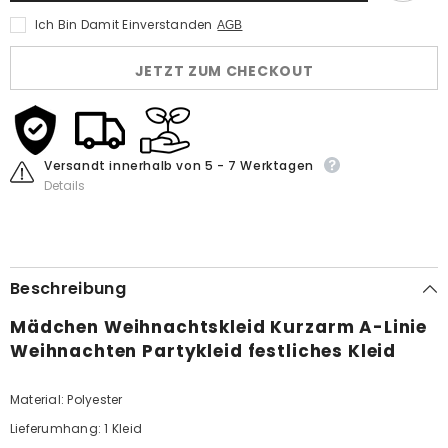
A-
A-
Ich Bin Damit Einverstanden
AGB
Linie
Linie
Weihnachten
Weihnachten
Partykleid
Partykleid
JETZT ZUM CHECKOUT
festliches
festliches
Kleid
Kleid
Versandt innerhalb von 5 - 7 Werktagen
Details
Beschreibung
Mädchen Weihnachtskleid Kurzarm A-Linie
Weihnachten Partykleid festliches Kleid
Material: Polyester
Lieferumhang: 1 Kleid