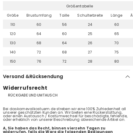
Größentabelle
Größe
Brustumfang
Taille
Schulterbreite
Länge
Ä
110
60
56
24
60
120
64
60
25
65
130
68
64
26
70
140
72
68
27
75
150
76
72
28
80
Versand &Rücksendung
Widerrufsrecht
RÜCKGABE UND UMTAUSCH
Bei daskarnevalkostuem.de streben wir eine 100% Zufriedenheit all
unserer geschätzten Kunden an. Wir bieten eine Rückerstattung,
oder einen Austausch / Kostümwechsel für beschädigte, fehlende,
oder erheblich von unserer Beschreibung abweichende Artikel an.
A, Sie haben das Recht, binnen vierzehn Tagen zu
widerrufen, falls die Ware die folgenden Bedigungen