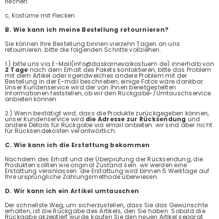
riechen
c, Kostüme mit Flecken
B. Wie kann ich meine Bestellung retournieren?
Sie können Ihre Bestellung binnen vierzehn Tagen an uns
retournieren. bitte die folgenden Schritte vollziehen.
1.) bitte uns via E-Mail(info@daskarnevalkostuem.de) innerhalb von
2 Tage
nach dem Erhalt des Pakets kontaktieren, bitte das Problem
mit dem Artikel oder irgendwelches andere Problem mit der
Bestellung in der E-mail beschrieben, einige Fotos wäre dankbar.
Unser Kundenservice wird der von Ihnen bereitgestellten
Informationen feststellen, ob wir den Rückgabe-/Umtauschservice
anbieten können.
2.) Wenn bestätigt wird, dass die Produkte zurückgegeben können,
unser Kundenservice wird
die Adresse zur Rücksendung
und
andere Details für Rückgabe via email anbieten. wir sind aber nicht
für Rücksendekosten verantwörtlich.
C. Wie kann ich die Erstattung bekommen
Nachdem des Erhalt und der Überprüfung der Rücksendung, die
Produkten sollten wie original Zustand sein. wir werden eine
Erstattung veranlassen. die Erstattung wird binnen 5 Werktage auf
Ihre ursprüngliche Zahlungsmethode überwiesen.
D. Wir kann ich ein Artikel umtauschen
Der schnellste Weg, um sicherzustellen, dass Sie das Gewünschte
erhalten, ist die Rückgabe des Artikels, den Sie haben. Sobald die
Rückgabe akzeptiert wurde, kaufen Sie den neuen Artikel separat.