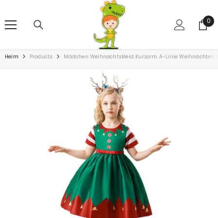
ZUM INHALT SPRINGEN
0
0
Art
Heim
Products
Mädchen Weihnachtskleid Kurzarm A-Linie Weihnachten Par