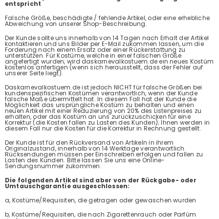
entspricht
Falsche Größe, beschädigte / fehlende Artikel, oder eine erhebliche
Abweichung von unserer Shop-Beschreibung.
Der Kunde sollte uns innerhalb von 14 Tagen nach Erhalt der Artikel
kontaktieren und uns Bilder per E-Mail zukommen lassen, um die
Forderung nach einem Ersatz oder einer Rückerstattung zu
unterstützen. Für Kostüme, welche in einer falschen Größe
angefertigt wurden, wird daskarnevalkostuem.de ein neues Kostüm
kostenlos anfertigen (wenn sich herausstellt, dass der Fehler auf
unserer Seite liegt).
Daskarnevalkostuem.de ist jedoch NICHT für falsche Größen bei
kundenspezifischen Kostümen verantwortlich, wenn der Kunde
falsche Maße übermittelt hat. In diesem Fall hat der Kunde die
Möglichkeit das ursprüngliche Kostüm zu behalten und einen
neuen Artikel mit einer Reduzierung von 20% des Listenpreises zu
erhalten, oder das Kostüm an uns zurückzuschicken für eine
Korrektur (die Kosten fallen zu Lasten des Kunden); Ihnen werden in
diesem Fall nur die Kosten für die Korrektur in Rechnung gestellt.
Der Kunde ist für den Rückversand von Artikeln in ihrem
Originalzustand, innerhalb von 14 Werktage verantwortlich.
Rücksendungen müssen per Einschreiben erfolgen und fallen zu
Lasten des Kunden. Bitte lassen Sie uns eine Online-
Sendungsnummer zukommen.
Die folgenden Artikel sind aber von der Rückgabe- oder
Umtauschgarantie ausgeschlossen:
a, Kostüme/Requisiten, die getragen oder gewaschen wurden
b, Kostüme/Requisiten, die nach Zigarettenrauch oder Parfüm