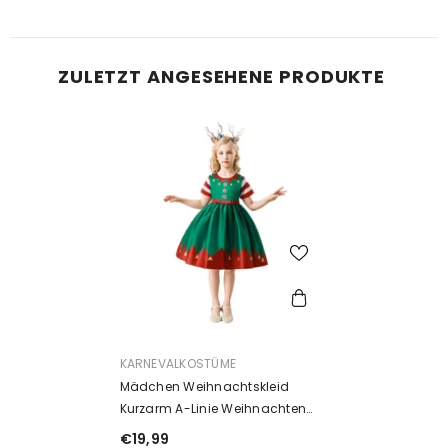
ZULETZT ANGESEHENE PRODUKTE
ANBIETER:
KARNEVALKOSTÜME
Mädchen Weihnachtskleid
Kurzarm A-Linie Weihnachten
Partykleid Festliches Kleid
€19,99