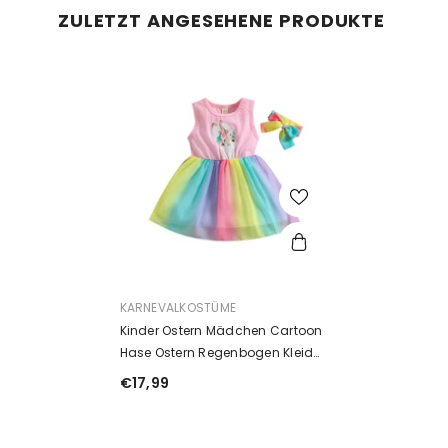
ZULETZT ANGESEHENE PRODUKTE
ANBIETER:
KARNEVALKOSTÜME
Kinder Ostern Mädchen Cartoon
Hase Ostern Regenbogen Kleid
Halloween Karneval Outfits
€17,99