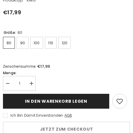
Produkttyp:
Kleid
€17,99
Größe:
80
80
90
100
110
120
€17,99
Zwischensumme:
Menge:
Menge
Menge
verringern
erhöhen
für
für
Kinder
Kinder
IN DEN WARENKORB LEGEN
Ostern
Ostern
Mädchen
Mädchen
Cartoon
Cartoon
Ich Bin Damit Einverstanden
AGB
Hase
Hase
Ostern
Ostern
Regenbogen
Regenbogen
JETZT ZUM CHECKOUT
Kleid
Kleid