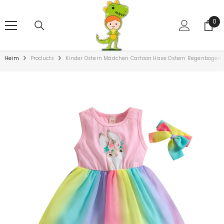
ZUM INHALT SPRINGEN
0
0
Art
Heim
Products
Kinder Ostern Mädchen Cartoon Hase Ostern Regenbogen Kl