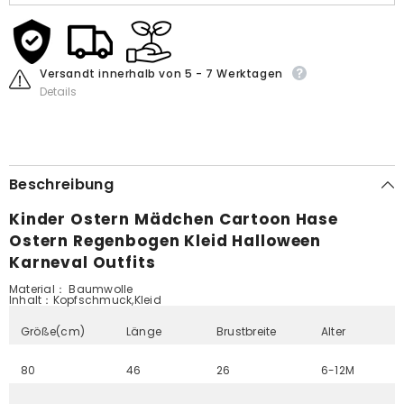
Halloween
Halloween
Karneval
Karneval
Outfits
Outfits
Versandt innerhalb von 5 - 7 Werktagen
Details
Beschreibung
Kinder Ostern Mädchen Cartoon Hase
Ostern Regenbogen Kleid Halloween
Karneval Outfits
Material： Baumwolle
Inhalt
：
Kopfschmuck,Kleid
Größe(cm)
Länge
Brustbreite
Alter
80
46
26
6-12M