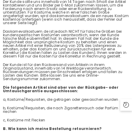
Der Kunde sollte uns innerhalb von 14 Tagen nach Erhalt der Artikel
kontaktieren und uns Bilder per E-Mail zukommen lassen, um die
Forderung nach einem Ersatz oder einer Rückerstattung zu
unterstützen. Für Kostüme, welche in einer falschen Größe
angefertigt wurden, wird daskarnevalkostuem.de ein neues Kostüm
kostenlos anfertigen (wenn sich herausstellt, dass der Fehler auf
unserer Seite liegt).
Daskarnevalkostuem.de ist jedoch NICHT für falsche Größen bei
kundenspezifischen Kostümen verantwortlich, wenn der Kunde
falsche Maße übermittelt hat. In diesem Fall hat der Kunde die
Möglichkeit das ursprüngliche Kostüm zu behalten und einen
neuen Artikel mit einer Reduzierung von 20% des Listenpreises zu
erhalten, oder das Kostüm an uns zurückzuschicken für eine
Korrektur (die Kosten fallen zu Lasten des Kunden); Ihnen werden in
diesem Fall nur die Kosten für die Korrektur in Rechnung gestellt.
Der Kunde ist für den Rückversand von Artikeln in ihrem
Originalzustand, innerhalb von 14 Werktage verantwortlich.
Rücksendungen müssen per Einschreiben erfolgen und fallen zu
Lasten des Kunden. Bitte lassen Sie uns eine Online-
Sendungsnummer zukommen.
Die folgenden Artikel sind aber von der Rückgabe- oder
Umtauschgarantie ausgeschlossen:
a, Kostüme/Requisiten, die getragen oder gewaschen wurden
b, Kostüme/Requisiten, die nach Zigarettenrauch oder Parfüm
riechen
c, Kostüme mit Flecken
B. Wie kann ich meine Bestellung retournieren?