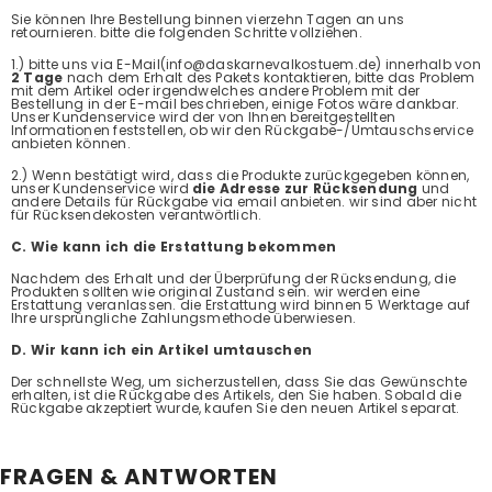
Sie können Ihre Bestellung binnen vierzehn Tagen an uns
retournieren. bitte die folgenden Schritte vollziehen.
1.) bitte uns via E-Mail(info@daskarnevalkostuem.de) innerhalb von
2 Tage
nach dem Erhalt des Pakets kontaktieren, bitte das Problem
mit dem Artikel oder irgendwelches andere Problem mit der
Bestellung in der E-mail beschrieben, einige Fotos wäre dankbar.
Unser Kundenservice wird der von Ihnen bereitgestellten
Informationen feststellen, ob wir den Rückgabe-/Umtauschservice
anbieten können.
2.) Wenn bestätigt wird, dass die Produkte zurückgegeben können,
unser Kundenservice wird
die Adresse zur Rücksendung
und
andere Details für Rückgabe via email anbieten. wir sind aber nicht
für Rücksendekosten verantwörtlich.
C. Wie kann ich die Erstattung bekommen
Nachdem des Erhalt und der Überprüfung der Rücksendung, die
Produkten sollten wie original Zustand sein. wir werden eine
Erstattung veranlassen. die Erstattung wird binnen 5 Werktage auf
Ihre ursprüngliche Zahlungsmethode überwiesen.
D. Wir kann ich ein Artikel umtauschen
Der schnellste Weg, um sicherzustellen, dass Sie das Gewünschte
erhalten, ist die Rückgabe des Artikels, den Sie haben. Sobald die
Rückgabe akzeptiert wurde, kaufen Sie den neuen Artikel separat.
FRAGEN & ANTWORTEN