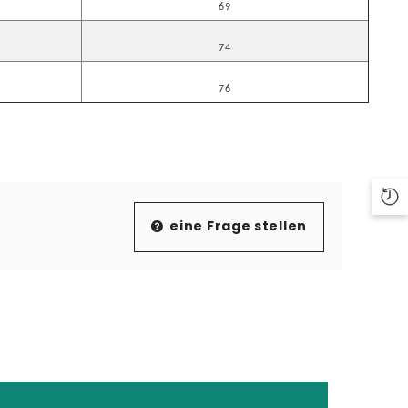
69
74
76
eine Frage stellen