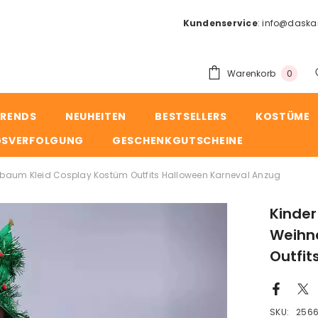
Kundenservice
:
info@daska
0
Warenkorb
0
Artike
RENDS
NEUHEITEN
BESTSELLERS
KOSTÜME
GSVERFOLGUNG
GESCHENKGUTSCHEINE
aum Kleid Cosplay Kostüm Outfits Halloween Karneval Anzug
Kinde
Weihn
Outfit
SKU:
256