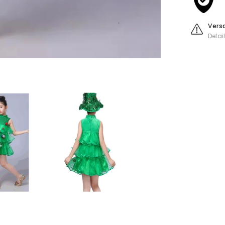
Outfits
Hallowee
Karneval
Anzug
Vers
Detai