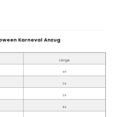
loween Karneval Anzug
L
änge
49
54
59
64