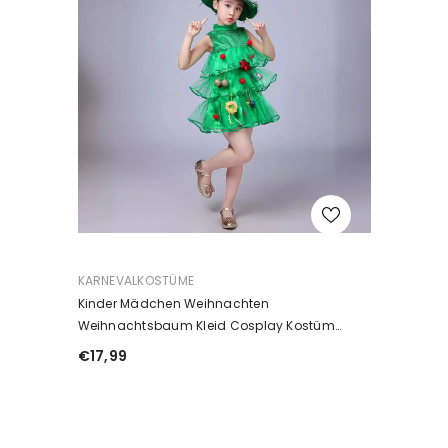
ANBIETER:
KARNEVALKOSTÜME
Kinder Mädchen Weihnachten
Weihnachtsbaum Kleid Cosplay Kostüm
Outfits Halloween Karneval Anzug
€17,99