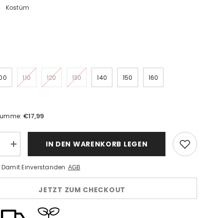
:
Kostüm
00
110
120
130
140
150
160
€17,99
summe:
IN DEN WARENKORB LEGEN
Menge
n
erhöhen
für
n Damit Einverstanden
AGB
Kinder
Mädchen
hten
Weihnachten
JETZT ZUM CHECKOUT
htsbaum
Weihnachtsbaum
Kleid
Cosplay
Kostüm