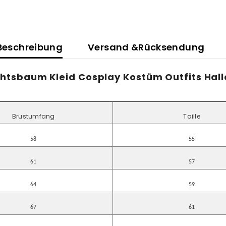
Beschreibung
Versand &Rücksendung
tsbaum Kleid Cosplay Kostüm Outfits Hal
Brustumfang
Taille
58
55
61
57
64
59
67
61