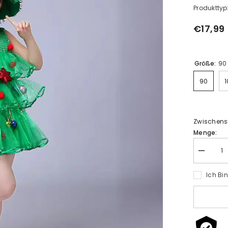
Produkttyp
€17,99
Größe:
90
90
1
Zwischen
Menge:
Menge
verringer
für
Ich Bi
Kinder
Mädchen
Weihnac
Weihnac
Kleid
Cosplay
Kostüm