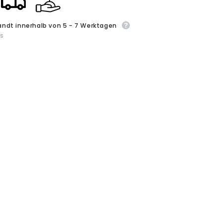
Outfits
n
Halloween
Karneval
Anzug
andt innerhalb von 5 - 7 Werktagen
ls