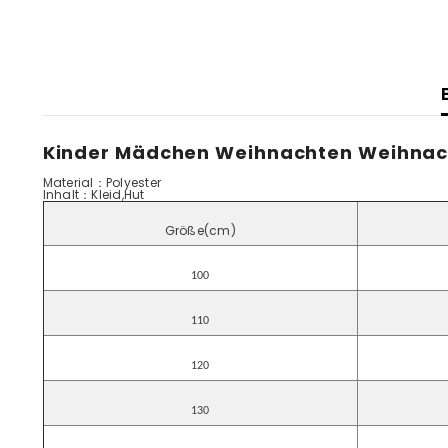
Kinder Mädchen Weihnachten Weihnach
Material：Polyester
Inhalt
：Kleid,Hut
G
röße(cm)
100
110
120
130