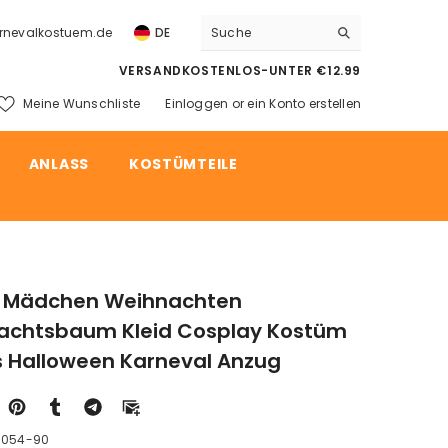
rnevalkostuem.de
DE
VERSANDKOSTENLOS-UNTER €12.99
Meine Wunschliste
Einloggen
or
ein Konto erstellen
ln
ANLASS
KOSTÜMTEILE
r Mädchen Weihnachten
achtsbaum Kleid Cosplay Kostüm
s Halloween Karneval Anzug
6054-90