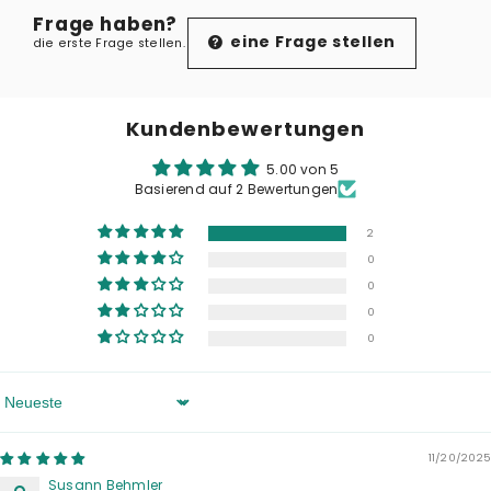
Frage haben?
eine Frage stellen
die erste Frage stellen.
Kundenbewertungen
5.00 von 5
Basierend auf 2 Bewertungen
2
0
0
0
0
Sort By
11/20/2025
Susann Behmler