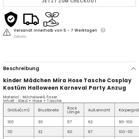
JETZT ZUM CHECKOUT
Halloween
Halloween
Karneval
Karneval
Party
Party
Anzug
Anzug
Versandt innerhalb von 5 - 7 Werktagen
Details
Beschreibung
kinder Mädchen Mira Hose Tasche Cosplay
Kostüm Halloween Karneval Party Anzug
Material：Milcheiweiß Faser
Inhalt
：Kleid + Hose + Tasche
Rock
Größe(cm)
Brustbreite
Außennaht
Körpergrö
Länge
100
30
57
62
90-100
110
32
60
67
100-110