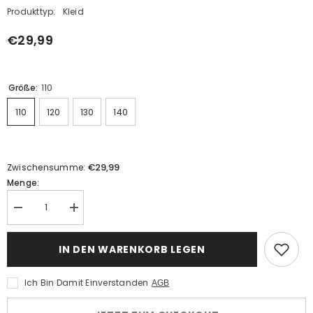
Produkttyp:
Kleid
€29,99
Größe:
110
110
120
130
140
€29,99
Zwischensumme:
Menge:
Menge
Menge
verringern
erhöhen
für
für
kinder
kinder
IN DEN WARENKORB LEGEN
Mädchen
Mädchen
Mira
Mira
Hose
Hose
Ich Bin Damit Einverstanden
AGB
Tasche
Tasche
Cosplay
Cosplay
Kostüm
Kostüm