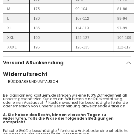
M
175
99-104
81-86
L
180
107-112
89-94
XL
185
114-119
97-99
XXL
190
122-127
104-109
XXXL
195
126-135
112-117
Versand &Rücksendung
Widerrufsrecht
RÜCKGABE UND UMTAUSCH
Bei daskarnevalkostuem.de streben wir eine 100% Zufriedenheit all
unserer geschätzten Kunden an. Wir bieten eine Rückerstattung,
oder einen Austausch / Kostümwechsel für beschädigte, fehlende,
oder erheblich von unserer Beschreibung abweichende Artikel an.
A, Sie haben das Recht, binnen vierzehn Tagen zu
widerrufen, falls die Ware die folgenden Bedigungen
entspricht
Falsche Größe, beschädigte / fehlende Artikel, oder eine erhebliche