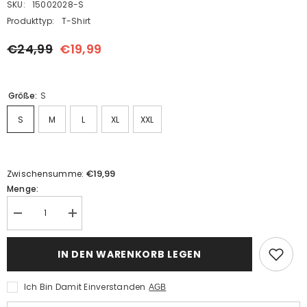
SKU:
15002028-S
Produkttyp:
T-Shirt
€24,99
€19,99
Größe:
S
S
M
L
XL
XXL
€19,99
Zwischensumme:
Menge:
Menge
Menge
verringern
erhöhen
für
für
Herren
Herren
IN DEN WARENKORB LEGEN
Will
Will
Byers
Byers
Stranger
Stranger
Ich Bin Damit Einverstanden
AGB
Things
Things
Shirt
Shirt