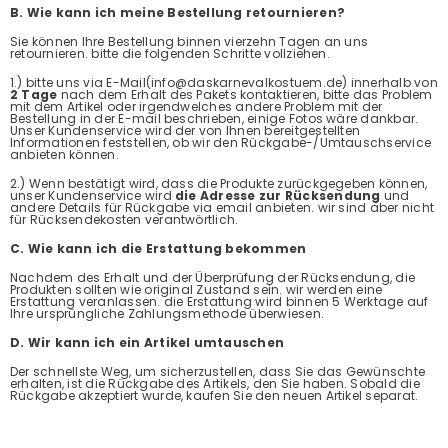
B. Wie kann ich meine Bestellung retournieren?
Sie können Ihre Bestellung binnen vierzehn Tagen an uns
retournieren. bitte die folgenden Schritte vollziehen.
1.) bitte uns via E-Mail(info@daskarnevalkostuem.de) innerhalb von
2 Tage
nach dem Erhalt des Pakets kontaktieren, bitte das Problem
mit dem Artikel oder irgendwelches andere Problem mit der
Bestellung in der E-mail beschrieben, einige Fotos wäre dankbar.
Unser Kundenservice wird der von Ihnen bereitgestellten
Informationen feststellen, ob wir den Rückgabe-/Umtauschservice
anbieten können.
2.) Wenn bestätigt wird, dass die Produkte zurückgegeben können,
unser Kundenservice wird
die Adresse zur Rücksendung
und
andere Details für Rückgabe via email anbieten. wir sind aber nicht
für Rücksendekosten verantwörtlich.
C. Wie kann ich die Erstattung bekommen
Nachdem des Erhalt und der Überprüfung der Rücksendung, die
Produkten sollten wie original Zustand sein. wir werden eine
Erstattung veranlassen. die Erstattung wird binnen 5 Werktage auf
Ihre ursprüngliche Zahlungsmethode überwiesen.
D. Wir kann ich ein Artikel umtauschen
Der schnellste Weg, um sicherzustellen, dass Sie das Gewünschte
erhalten, ist die Rückgabe des Artikels, den Sie haben. Sobald die
Rückgabe akzeptiert wurde, kaufen Sie den neuen Artikel separat.