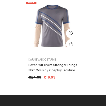
SALE
ANBIETER:
KARNEVALKOSTÜME
Herren Will Byers Stranger Things
Shirt Cosplay Cosplay-Kostüm
Halloween Karnevalsparty Anzug
€24,99
€19,99