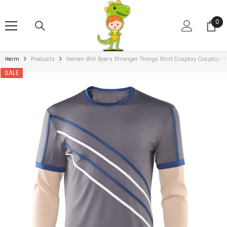
ZUM INHALT SPRINGEN
0
0
Art
Heim
Products
Herren Will Byers Stranger Things Shirt Cosplay Cosplay
SALE