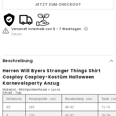
Cosplay
Cosplay
JETZT ZUM CHECKOUT
Cosplay-
Cosplay-
Kostüm
Kostüm
Halloween
Halloween
Karnevalsparty
Karnevalsparty
Anzug
Anzug
Versandt innerhalb von 5 - 7 Werktagen
Details
Beschreibung
Herren Will Byers Stranger Things Shirt
Cosplay Cosplay-Kostüm Halloween
Karnevalsparty Anzug
Material：Milchproteinfaser + Lycra
Inhalt
：Top
Größe(cm)
Körpergröße（cm）
Brustumfang（cm）
Taille（
XS
165
86-92
71-74
S
170
92-97
76-79