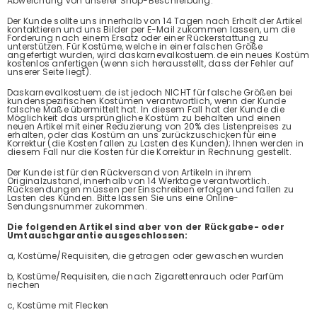
Abweichung von unserer Shop-Beschreibung.
Der Kunde sollte uns innerhalb von 14 Tagen nach Erhalt der Artikel
kontaktieren und uns Bilder per E-Mail zukommen lassen, um die
Forderung nach einem Ersatz oder einer Rückerstattung zu
unterstützen. Für Kostüme, welche in einer falschen Größe
angefertigt wurden, wird daskarnevalkostuem.de ein neues Kostüm
kostenlos anfertigen (wenn sich herausstellt, dass der Fehler auf
unserer Seite liegt).
Daskarnevalkostuem.de ist jedoch NICHT für falsche Größen bei
kundenspezifischen Kostümen verantwortlich, wenn der Kunde
falsche Maße übermittelt hat. In diesem Fall hat der Kunde die
Möglichkeit das ursprüngliche Kostüm zu behalten und einen
neuen Artikel mit einer Reduzierung von 20% des Listenpreises zu
erhalten, oder das Kostüm an uns zurückzuschicken für eine
Korrektur (die Kosten fallen zu Lasten des Kunden); Ihnen werden in
diesem Fall nur die Kosten für die Korrektur in Rechnung gestellt.
Der Kunde ist für den Rückversand von Artikeln in ihrem
Originalzustand, innerhalb von 14 Werktage verantwortlich.
Rücksendungen müssen per Einschreiben erfolgen und fallen zu
Lasten des Kunden. Bitte lassen Sie uns eine Online-
Sendungsnummer zukommen.
Die folgenden Artikel sind aber von der Rückgabe- oder
Umtauschgarantie ausgeschlossen:
a, Kostüme/Requisiten, die getragen oder gewaschen wurden
b, Kostüme/Requisiten, die nach Zigarettenrauch oder Parfüm
riechen
c, Kostüme mit Flecken