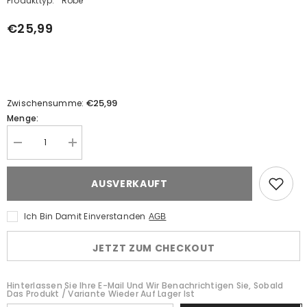
Produkttyp:
Robe
€25,99
€25,99
Zwischensumme:
Menge:
Menge
Menge
verringern
erhöhen
für
für
Herren
Herren
AUSVERKAUFT
Mönch
Mönch
Cosplay
Cosplay
Robe
Robe
Ich Bin Damit Einverstanden
AGB
Kostüm
Kostüm
Outfits
Outfits
Halloween
Halloween
JETZT ZUM CHECKOUT
Karneval
Karneval
Anzug
Anzug
Hinterlassen Sie Ihre E-Mail Und Wir Benachrichtigen Sie, Sobald
Das Produkt / Variante Wieder Auf Lager Ist