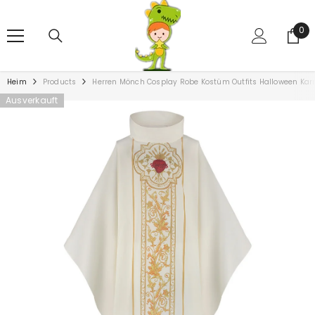
ZUM INHALT SPRINGEN
0
0
Art
Heim
Products
Herren Mönch Cosplay Robe Kostüm Outfits Halloween Kar
Ausverkauft