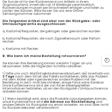
Der Kunde ist für den Rückversand von Artikeln in ihrem
Originalzustand, innerhalb von 14 Werktage verantwortlich.
Rücksendungen müssen per Einschreiben erfolgen und fallen zu
Lasten des Kunden. Bitte lassen Sie uns eine Online-
Sendungsnummer zukommen.
Die folgenden Artikel sind aber von der Rückgabe- oder
Umtauschgarantie ausgeschlossen:
a, Kostüme/Requisiten, die getragen oder gewaschen wurden
b, Kostüme/Requisiten, die nach Zigarettenrauch oder Parfüm
riechen
c, Kostüme mit Flecken
B. Wie kann ich meine Bestellung retournieren?
Sie können Ihre Bestellung binnen vierzehn Tagen an uns
retournieren. bitte die folgenden Schritte vollziehen.
1.) bitte uns via E-Mail(info@daskarnevalkostuem.de) innerhalb von
2 Tage
nach dem Erhalt des Pakets kontaktieren, bitte das Problem
mit dem Artikel oder irgendwelches andere Problem mit der
Bestellung in der E-mail beschrieben, einige Fotos wäre dankbar.
Unser Kundenservice wird der von Ihnen bereitgestellten
Informationen feststellen, ob wir den Rückgabe-/Umtauschservice
anbieten können.
2.) Wenn bestätigt wird, dass die Produkte zurückgegeben können,
unser Kundenservice wird
die Adresse zur Rücksendung
und
andere Details für Rückgabe via email anbieten. wir sind aber nicht
für Rücksendekosten verantwörtlich.