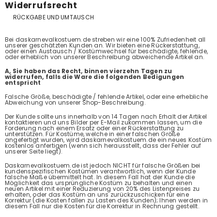
Widerrufsrecht
RÜCKGABE UND UMTAUSCH
Bei daskarnevalkostuem.de streben wir eine 100% Zufriedenheit all
unserer geschätzten Kunden an. Wir bieten eine Rückerstattung,
oder einen Austausch / Kostümwechsel für beschädigte, fehlende,
oder erheblich von unserer Beschreibung abweichende Artikel an.
A, Sie haben das Recht, binnen vierzehn Tagen zu
widerrufen, falls die Ware die folgenden Bedigungen
entspricht
Falsche Größe, beschädigte / fehlende Artikel, oder eine erhebliche
Abweichung von unserer Shop-Beschreibung.
Der Kunde sollte uns innerhalb von 14 Tagen nach Erhalt der Artikel
kontaktieren und uns Bilder per E-Mail zukommen lassen, um die
Forderung nach einem Ersatz oder einer Rückerstattung zu
unterstützen. Für Kostüme, welche in einer falschen Größe
angefertigt wurden, wird daskarnevalkostuem.de ein neues Kostüm
kostenlos anfertigen (wenn sich herausstellt, dass der Fehler auf
unserer Seite liegt).
Daskarnevalkostuem.de ist jedoch NICHT für falsche Größen bei
kundenspezifischen Kostümen verantwortlich, wenn der Kunde
falsche Maße übermittelt hat. In diesem Fall hat der Kunde die
Möglichkeit das ursprüngliche Kostüm zu behalten und einen
neuen Artikel mit einer Reduzierung von 20% des Listenpreises zu
erhalten, oder das Kostüm an uns zurückzuschicken für eine
Korrektur (die Kosten fallen zu Lasten des Kunden); Ihnen werden in
diesem Fall nur die Kosten für die Korrektur in Rechnung gestellt.