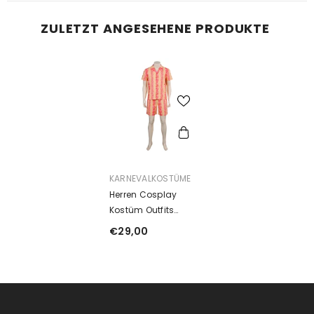
ZULETZT ANGESEHENE PRODUKTE
ANBIETER:
KARNEVALKOSTÜME
Herren Cosplay
Kostüm Outfits
Outfits Halloween
€29,00
Karneval Anzug
Boardshorts
Blumenhemd