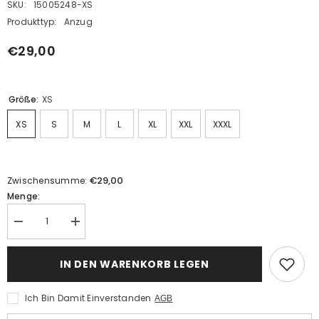
SKU:
15005248-XS
Produkttyp:
Anzug
€29,00
Größe:
XS
XS
S
M
L
XL
XXL
XXXL
€29,00
Zwischensumme:
Menge:
Menge
Menge
verringern
erhöhen
für
für
Herren
Herren
IN DEN WARENKORB LEGEN
Cosplay
Cosplay
Kostüm
Kostüm
Outfits
Outfits
Ich Bin Damit Einverstanden
AGB
Outfits
Outfits
Halloween
Halloween