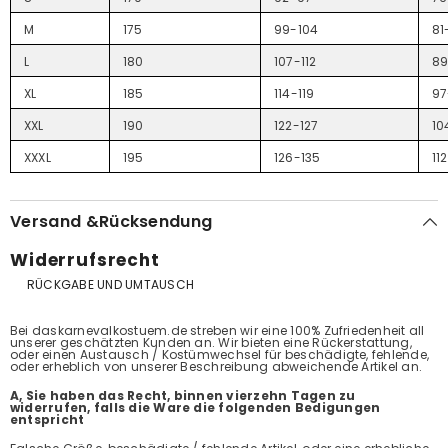
M
175
99-104
81
L
180
107-112
8
XL
185
114-119
97
XXL
190
122-127
10
XXXL
195
126-135
11
Versand &Rücksendung
Widerrufsrecht
RÜCKGABE UND UMTAUSCH
Bei daskarnevalkostuem.de streben wir eine 100% Zufriedenheit all
unserer geschätzten Kunden an. Wir bieten eine Rückerstattung,
oder einen Austausch / Kostümwechsel für beschädigte, fehlende,
oder erheblich von unserer Beschreibung abweichende Artikel an.
A, Sie haben das Recht, binnen vierzehn Tagen zu
widerrufen, falls die Ware die folgenden Bedigungen
entspricht