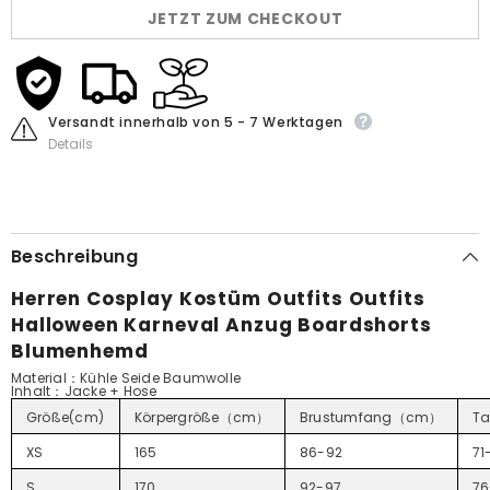
Karneval
Karneval
JETZT ZUM CHECKOUT
Anzug
Anzug
Boardshorts
Boardshorts
Blumenhemd
Blumenhemd
Versandt innerhalb von 5 - 7 Werktagen
Details
Beschreibung
Herren Cosplay Kostüm Outfits Outfits
Halloween Karneval Anzug Boardshorts
Blumenhemd
Material：Kühle Seide Baumwolle
Inhalt
：
Jacke + Hose
Größe(cm)
Körpergröße（cm）
Brustumfang（cm）
Ta
XS
165
86-92
71
S
170
92-97
76