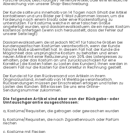
Falsche Größe, beschädigte / fehlende Artikel, oder eine erhebliche
Abweichung von unserer Shop-Beschreibung.
Der Kunde sollte uns innerhalb von 14 Tagen nach Erhalt der Artikel
kontaktieren und uns Bilder per E-Mail zukommen lassen, um die
Forderung nach einem Ersatz oder einer Rückerstattung zu
unterstützen. Für Kostüme, welche in einer falschen Größe
angefertigt wurden, wird daskarnevalkostuem.de ein neues Kostüm
kostenlos anfertigen (wenn sich herausstellt, dass der Fehler auf
unserer Seite liegt).
Daskarnevalkostuem.de ist jedoch NICHT für falsche Größen bei
kundenspezifischen Kostümen verantwortlich, wenn der Kunde
falsche Maße übermittelt hat. In diesem Fall hat der Kunde die
Möglichkeit das ursprüngliche Kostüm zu behalten und einen
neuen Artikel mit einer Reduzierung von 20% des Listenpreises zu
erhalten, oder das Kostüm an uns zurückzuschicken für eine
Korrektur (die Kosten fallen zu Lasten des Kunden); Ihnen werden in
diesem Fall nur die Kosten für die Korrektur in Rechnung gestellt.
Der Kunde ist für den Rückversand von Artikeln in ihrem
Originalzustand, innerhalb von 14 Werktage verantwortlich.
Rücksendungen müssen per Einschreiben erfolgen und fallen zu
Lasten des Kunden. Bitte lassen Sie uns eine Online-
Sendungsnummer zukommen.
Die folgenden Artikel sind aber von der Rückgabe- oder
Umtauschgarantie ausgeschlossen:
a, Kostüme/Requisiten, die getragen oder gewaschen wurden
b, Kostüme/Requisiten, die nach Zigarettenrauch oder Parfüm
riechen
c, Kostüme mit Flecken