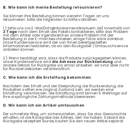
B. Wie kann ich meine Bestellung retournieren?
Sie können Ihre Bestellung binnen vierzehn Tagen an uns
retournieren. bitte die folgenden Schritte vollziehen.
1.) bitte uns via E-Mail(info@daskarnevalkostuem.de) innerhalb von
2 Tage
nach dem Erhalt des Pakets kontaktieren, bitte das Problem
mit dem Artikel oder irgendwelches andere Problem mit der
Bestellung in der E-mail beschrieben, einige Fotos wäre dankbar.
Unser Kundenservice wird der von Ihnen bereitgestellten
Informationen feststellen, ob wir den Rückgabe-/Umtauschservice
anbieten können.
2.) Wenn bestätigt wird, dass die Produkte zurückgegeben können,
unser Kundenservice wird
die Adresse zur Rücksendung
und
andere Details für Rückgabe via email anbieten. wir sind aber nicht
für Rücksendekosten verantwörtlich.
C. Wie kann ich die Erstattung bekommen
Nachdem des Erhalt und der Überprüfung der Rücksendung, die
Produkten sollten wie original Zustand sein. wir werden eine
Erstattung veranlassen. die Erstattung wird binnen 5 Werktage auf
Ihre ursprüngliche Zahlungsmethode überwiesen.
D. Wir kann ich ein Artikel umtauschen
Der schnellste Weg, um sicherzustellen, dass Sie das Gewünschte
erhalten, ist die Rückgabe des Artikels, den Sie haben. Sobald die
Rückgabe akzeptiert wurde, kaufen Sie den neuen Artikel separat.