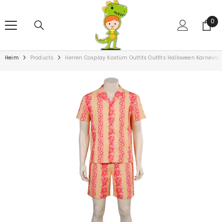
ZUM INHALT SPRINGEN
0
0
Art
Heim
Products
Herren Cosplay Kostüm Outfits Outfits Halloween Karnev