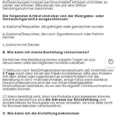
Rücksendungen müssen per Einschreiben erfolgen und fallen zu
Lasten des Kunden. Bitte lassen Sie uns eine Online-
Sendungsnummer zukommen.
Die folgenden Artikel sind aber von der Rückgabe- oder
Umtauschgarantie ausgeschlossen:
a, Kostüme/Requisiten, die getragen oder gewaschen wurden
b, Kostüme/Requisiten, die nach Zigarettenrauch oder Parfüm
riechen
c, Kostüme mit Flecken
B. Wie kann ich meine Bestellung retournieren?
Sie können Ihre Bestellung binnen vierzehn Tagen an uns
retournieren. bitte die folgenden Schritte vollziehen.
1.) bitte uns via E-Mail(info@daskarnevalkostuem.de) innerhalb von
2 Tage
nach dem Erhalt des Pakets kontaktieren, bitte das Problem
mit dem Artikel oder irgendwelches andere Problem mit der
Bestellung in der E-mail beschrieben, einige Fotos wäre dankbar.
Unser Kundenservice wird der von Ihnen bereitgestellten
Informationen feststellen, ob wir den Rückgabe-/Umtauschservice
anbieten können.
2.) Wenn bestätigt wird, dass die Produkte zurückgegeben können,
unser Kundenservice wird
die Adresse zur Rücksendung
und
andere Details für Rückgabe via email anbieten. wir sind aber nicht
für Rücksendekosten verantwörtlich.
C. Wie kann ich die Erstattung bekommen