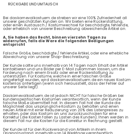
RÜCKGABE UND UMTAUSCH
Bei daskarnevalkostuem.de streben wir eine 100% Zufriedenheit all
unserer geschätzten Kunden an. Wir bieten eine Rückerstattung,
oder einen Austausch / Kostümwechsel für beschädigte, fehlende,
oder erheblich von unserer Beschreibung abweichende Artikel an.
A, Sie haben das Recht, binnen vierzehn Tagen zu
widerrufen, falls die Ware die folgenden Bedigungen
entspricht
Falsche Größe, beschädigte / fehlende Artikel, oder eine erhebliche
Abweichung von unserer Shop-Beschreibung.
Der Kunde sollte uns innerhalb von 14 Tagen nach Erhalt der Artikel
kontaktieren und uns Bilder per E-Mail zukommen lassen, um die
Forderung nach einem Ersatz oder einer Rückerstattung zu
unterstützen. Für Kostüme, welche in einer falschen Größe
angefertigt wurden, wird daskarnevalkostuem.de ein neues Kostüm
kostenlos anfertigen (wenn sich herausstellt, dass der Fehler auf
unserer Seite liegt).
Daskarnevalkostuem.de ist jedoch NICHT für falsche Größen bei
kundenspezifischen Kostümen verantwortlich, wenn der Kunde
falsche Maße übermittelt hat. In diesem Fall hat der Kunde die
Möglichkeit das ursprüngliche Kostüm zu behalten und einen
neuen Artikel mit einer Reduzierung von 20% des Listenpreises zu
erhalten, oder das Kostüm an uns zurückzuschicken für eine
Korrektur (die Kosten fallen zu Lasten des Kunden); Ihnen werden in
diesem Fall nur die Kosten für die Korrektur in Rechnung gestellt.
Der Kunde ist für den Rückversand von Artikeln in ihrem
Originalzustand, innerhalb von 14 Werktage verantwortlich.