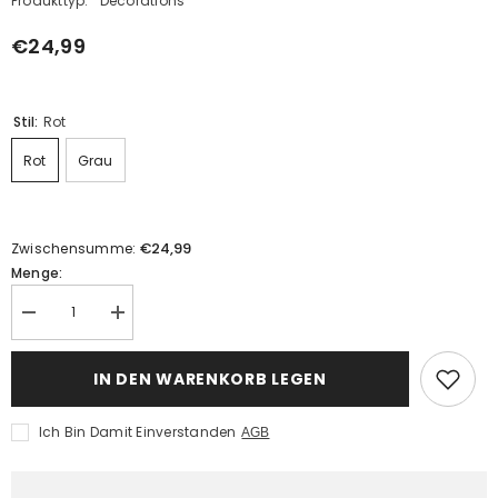
Produkttyp:
Decorations
€24,99
Stil:
Rot
Rot
Grau
€24,99
Zwischensumme:
Menge:
Menge
Menge
verringern
erhöhen
für
für
Gestrickter
Gestrickter
IN DEN WARENKORB LEGEN
Elch
Elch
Weihnachtsschmuck
Weihnachtsschmuck
Baumrock
Baumrock
Ich Bin Damit Einverstanden
AGB
Weihnachtsdekoration
Weihnachtsdekoration