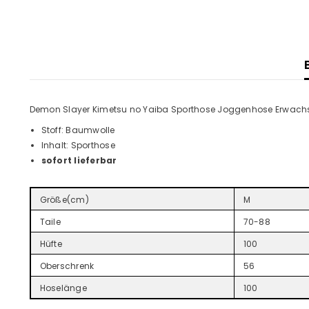
Demon Slayer Kimetsu no Yaiba Sporthose Joggenhose Erwachs
Stoff:
Baumwolle
Inhalt: Sporthose
sofort lieferbar
Größe(cm)
M
Taile
70-88
Hüfte
100
Oberschrenk
56
Hoselänge
100