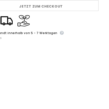
Kimetsu
JETZT ZUM CHECKOUT
no
Yaiba
e
Sporthose
ose
Joggenhose
ene
Erwachsene
Tanjirou
Zenitsu
Giyuu
andt innerhalb von 5 - 7 Werktagen
ls