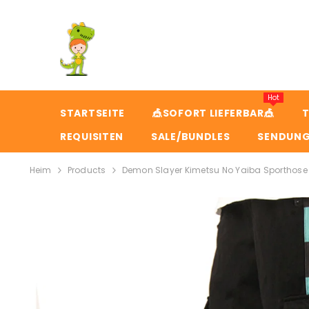
ZUM INHALT SPRINGEN
Hot
STARTSEITE
🎪SOFORT LIEFERBAR🎪
T
REQUISITEN
SALE/BUNDLES
SENDUN
Heim
Products
Demon Slayer Kimetsu No Yaiba Sporthose