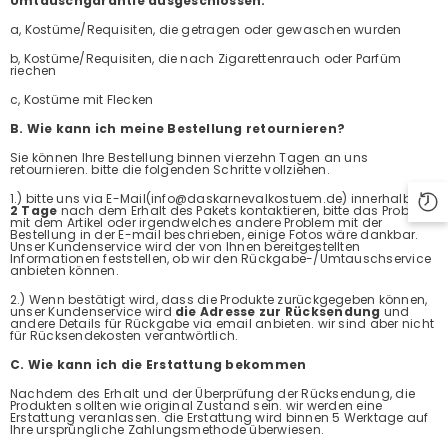
Umtauschgarantie ausgeschlossen:
a, Kostüme/Requisiten, die getragen oder gewaschen wurden
b, Kostüme/Requisiten, die nach Zigarettenrauch oder Parfüm
riechen
c, Kostüme mit Flecken
B. Wie kann ich meine Bestellung retournieren?
Sie können Ihre Bestellung binnen vierzehn Tagen an uns
retournieren. bitte die folgenden Schritte vollziehen.
1.) bitte uns via E-Mail(info@daskarnevalkostuem.de) innerhalb von
2 Tage
nach dem Erhalt des Pakets kontaktieren, bitte das Problem
mit dem Artikel oder irgendwelches andere Problem mit der
Bestellung in der E-mail beschrieben, einige Fotos wäre dankbar.
Unser Kundenservice wird der von Ihnen bereitgestellten
Informationen feststellen, ob wir den Rückgabe-/Umtauschservice
anbieten können.
2.) Wenn bestätigt wird, dass die Produkte zurückgegeben können,
unser Kundenservice wird
die Adresse zur Rücksendung
und
andere Details für Rückgabe via email anbieten. wir sind aber nicht
für Rücksendekosten verantwörtlich.
C. Wie kann ich die Erstattung bekommen
Nachdem des Erhalt und der Überprüfung der Rücksendung, die
Produkten sollten wie original Zustand sein. wir werden eine
Erstattung veranlassen. die Erstattung wird binnen 5 Werktage auf
Ihre ursprüngliche Zahlungsmethode überwiesen.