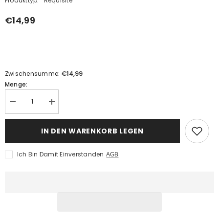
Produkttyp:
Requisite
€14,99
€14,99
Zwischensumme:
Menge:
Menge
Menge
verringern
erhöhen
für
für
Dekoration
Dekoration
IN DEN WARENKORB LEGEN
Ornament
Ornament
Halloween
Halloween
Karneval
Karneval
Ich Bin Damit Einverstanden
AGB
Party
Party
Zubehör
Zubehör
Ahornblatt
Ahornblatt