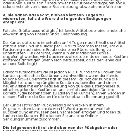
oder einen Austausch / Kostümwechsel für beschädigte, fehlende,
oder erheblich von unserer Beschreibung abweichende Artikel an.
A, Sie haben das Recht, binnen vierzehn Tagen zu
widerrufen, falls die Ware die folgenden Bedigungen
entspricht
Falsche Größe, beschädigte / fehlende Artikel, oder eine erhebliche
Abweichung von unserer Shop-Beschreibung.
Der Kunde sollte uns innerhalb von 14 Tagen nach Erhalt der Artikel
kontaktieren und uns Bilder per E-Mail zukommen lassen, um die
Forderung nach einem Ersatz oder einer Rückerstattung zu
unterstützen. Für Kostüme, welche in einer falschen Größe
angefertigt wurden, wird daskarnevalkostuem.de ein neues Kostüm
kostenlos anfertigen (wenn sich herausstellt, dass der Fehler auf
unserer Seite liegt).
Daskarnevalkostuem.de ist jedoch NICHT für falsche Größen bei
kundenspezifischen Kostümen verantwortlich, wenn der Kunde
falsche Maße übermittelt hat. In diesem Fall hat der Kunde die
Möglichkeit das ursprüngliche Kostüm zu behalten und einen
neuen Artikel mit einer Reduzierung von 20% des Listenpreises zu
erhalten, oder das Kostüm an uns zurückzuschicken für eine
Korrektur (die Kosten fallen zu Lasten des Kunden); Ihnen werden in
diesem Fall nur die Kosten für die Korrektur in Rechnung gestellt.
Der Kunde ist für den Rückversand von Artikeln in ihrem
Originalzustand, innerhalb von 14 Werktage verantwortlich.
Rücksendungen müssen per Einschreiben erfolgen und fallen zu
Lasten des Kunden. Bitte lassen Sie uns eine Online-
Sendungsnummer zukommen.
Die folgenden Artikel sind aber von der Rückgabe- oder