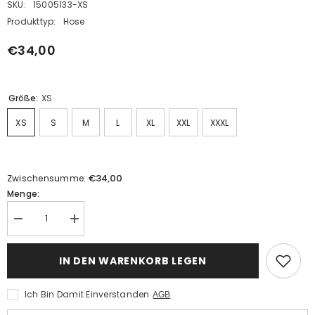
SKU:
15005133-XS
Produkttyp:
Hose
€34,00
Größe:
XS
XS
S
M
L
XL
XXL
XXXL
€34,00
Zwischensumme:
Menge:
Menge
Menge
verringern
erhöhen
für
für
Damen
Damen
IN DEN WARENKORB LEGEN
rosa
rosa
Schlaghose
Schlaghose
Retro
Retro
Ich Bin Damit Einverstanden
AGB
Cosplay
Cosplay
Kostüm
Kostüm