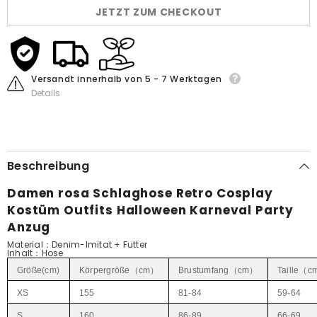
Outfits
Outfits
JETZT ZUM CHECKOUT
Halloween
Halloween
Karneval
Karneval
Party
Party
Anzug
Anzug
Versandt innerhalb von 5 - 7 Werktagen
Details
Beschreibung
Damen rosa Schlaghose Retro Cosplay
Kostüm Outfits Halloween Karneval Party
Anzug
Material：Denim-Imitat + Futter
Inhalt
：Hose
Größe(cm)
Körpergröße（cm）
Brustumfang（cm）
Taille（
XS
155
81-84
59-64
S
160
86-89
66-69