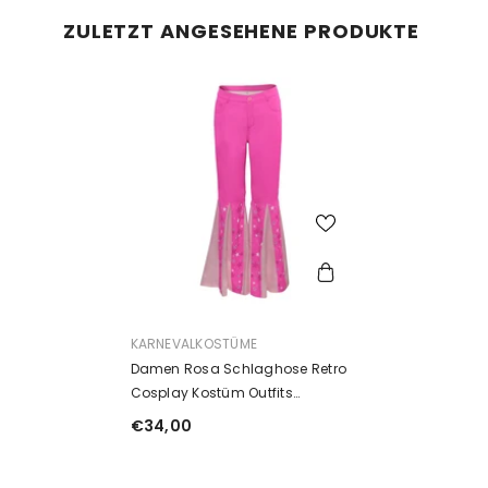
ZULETZT ANGESEHENE PRODUKTE
ANBIETER:
KARNEVALKOSTÜME
Damen Rosa Schlaghose Retro
Cosplay Kostüm Outfits
Halloween Karneval Party Anzug
€34,00