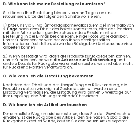
B. Wie kann ich meine Bestellung retournieren?
Sie können Ihre Bestellung binnen vierzehn Tagen an uns
retournieren. bitte die folgenden Schritte vollziehen.
1.) bitte uns via E-Mail(info@daskarnevalkostuem.de) innerhalb von
2 Tage
nach dem Erhalt des Pakets kontaktieren, bitte das Problem
mit dem Artikel oder irgendwelches andere Problem mit der
Bestellung in der E-mail beschrieben, einige Fotos wäre dankbar.
Unser Kundenservice wird der von Ihnen bereitgestellten
Informationen feststellen, ob wir den Rückgabe-/Umtauschservice
anbieten können.
2.) Wenn bestätigt wird, dass die Produkte zurückgegeben können,
unser Kundenservice wird
die Adresse zur Rücksendung
und
andere Details für Rückgabe via email anbieten. wir sind aber nicht
für Rücksendekosten verantwörtlich.
C. Wie kann ich die Erstattung bekommen
Nachdem des Erhalt und der Überprüfung der Rücksendung, die
Produkten sollten wie original Zustand sein. wir werden eine
Erstattung veranlassen. die Erstattung wird binnen 5 Werktage auf
Ihre ursprüngliche Zahlungsmethode überwiesen.
D. Wir kann ich ein Artikel umtauschen
Der schnellste Weg, um sicherzustellen, dass Sie das Gewünschte
erhalten, ist die Rückgabe des Artikels, den Sie haben. Sobald die
Rückgabe akzeptiert wurde, kaufen Sie den neuen Artikel separat.