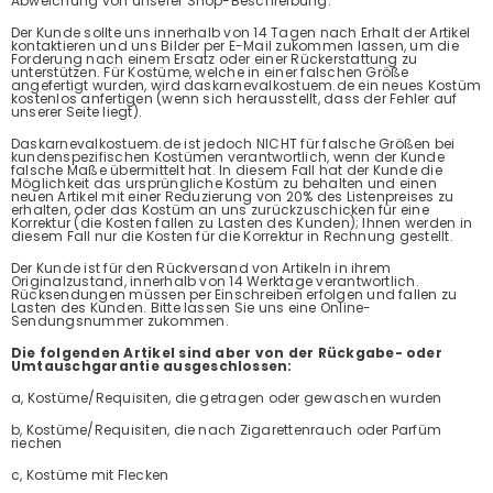
Abweichung von unserer Shop-Beschreibung.
Der Kunde sollte uns innerhalb von 14 Tagen nach Erhalt der Artikel
kontaktieren und uns Bilder per E-Mail zukommen lassen, um die
Forderung nach einem Ersatz oder einer Rückerstattung zu
unterstützen. Für Kostüme, welche in einer falschen Größe
angefertigt wurden, wird daskarnevalkostuem.de ein neues Kostüm
kostenlos anfertigen (wenn sich herausstellt, dass der Fehler auf
unserer Seite liegt).
Daskarnevalkostuem.de ist jedoch NICHT für falsche Größen bei
kundenspezifischen Kostümen verantwortlich, wenn der Kunde
falsche Maße übermittelt hat. In diesem Fall hat der Kunde die
Möglichkeit das ursprüngliche Kostüm zu behalten und einen
neuen Artikel mit einer Reduzierung von 20% des Listenpreises zu
erhalten, oder das Kostüm an uns zurückzuschicken für eine
Korrektur (die Kosten fallen zu Lasten des Kunden); Ihnen werden in
diesem Fall nur die Kosten für die Korrektur in Rechnung gestellt.
Der Kunde ist für den Rückversand von Artikeln in ihrem
Originalzustand, innerhalb von 14 Werktage verantwortlich.
Rücksendungen müssen per Einschreiben erfolgen und fallen zu
Lasten des Kunden. Bitte lassen Sie uns eine Online-
Sendungsnummer zukommen.
Die folgenden Artikel sind aber von der Rückgabe- oder
Umtauschgarantie ausgeschlossen:
a, Kostüme/Requisiten, die getragen oder gewaschen wurden
b, Kostüme/Requisiten, die nach Zigarettenrauch oder Parfüm
riechen
c, Kostüme mit Flecken