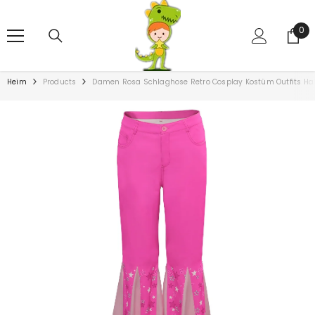
ZUM INHALT SPRINGEN
0
0
Art
Heim
Products
Damen Rosa Schlaghose Retro Cosplay Kostüm Outfits Hal