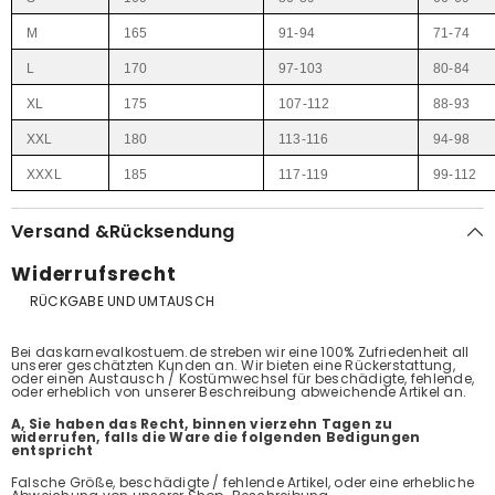
M
165
91-94
71-74
L
170
97-103
80-84
XL
175
107-112
88-93
XXL
180
113-116
94-98
XXXL
185
117-119
99-112
Versand &Rücksendung
Widerrufsrecht
RÜCKGABE UND UMTAUSCH
Bei daskarnevalkostuem.de streben wir eine 100% Zufriedenheit all
unserer geschätzten Kunden an. Wir bieten eine Rückerstattung,
oder einen Austausch / Kostümwechsel für beschädigte, fehlende,
oder erheblich von unserer Beschreibung abweichende Artikel an.
A, Sie haben das Recht, binnen vierzehn Tagen zu
widerrufen, falls die Ware die folgenden Bedigungen
entspricht
Falsche Größe, beschädigte / fehlende Artikel, oder eine erhebliche