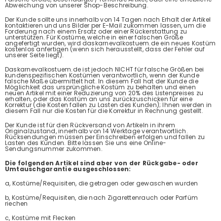
Abweichung von unserer Shop-Beschreibung.
Der Kunde sollte uns innerhalb von 14 Tagen nach Erhalt der Artikel
kontaktieren und uns Bilder per E-Mail zukommen lassen, um die
Forderung nach einem Ersatz oder einer Rückerstattung zu
unterstützen. Für Kostüme, welche in einer falschen Größe
angefertigt wurden, wird daskarnevalkostuem.de ein neues Kostüm
kostenlos anfertigen (wenn sich herausstellt, dass der Fehler auf
unserer Seite liegt).
Daskarnevalkostuem.de ist jedoch NICHT für falsche Größen bei
kundenspezifischen Kostümen verantwortlich, wenn der Kunde
falsche Maße übermittelt hat. In diesem Fall hat der Kunde die
Möglichkeit das ursprüngliche Kostüm zu behalten und einen
neuen Artikel mit einer Reduzierung von 20% des Listenpreises zu
erhalten, oder das Kostüm an uns zurückzuschicken für eine
Korrektur (die Kosten fallen zu Lasten des Kunden); Ihnen werden in
diesem Fall nur die Kosten für die Korrektur in Rechnung gestellt.
Der Kunde ist für den Rückversand von Artikeln in ihrem
Originalzustand, innerhalb von 14 Werktage verantwortlich.
Rücksendungen müssen per Einschreiben erfolgen und fallen zu
Lasten des Kunden. Bitte lassen Sie uns eine Online-
Sendungsnummer zukommen.
Die folgenden Artikel sind aber von der Rückgabe- oder
Umtauschgarantie ausgeschlossen:
a, Kostüme/Requisiten, die getragen oder gewaschen wurden
b, Kostüme/Requisiten, die nach Zigarettenrauch oder Parfüm
riechen
c, Kostüme mit Flecken