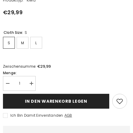
Produkttyp:
Kleid
€29,99
Cloth Size:
S
S
M
L
€29,99
Zwischensumme:
Menge:
Menge
Menge
verringern
erhöhen
für
für
Damen
Damen
IN DEN WARENKORB LEGEN
Renaissance
Renaissance
Kleid
Kleid
Cosplay
Cosplay
Ich Bin Damit Einverstanden
AGB
Kostüm
Kostüm
Outfits
Outfits
Halloween
Halloween
Karneval
Karneval