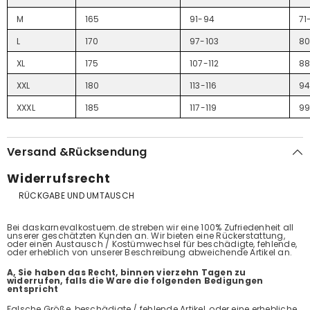
M
165
91-94
71
L
170
97-103
8
XL
175
107-112
88
XXL
180
113-116
9
XXXL
185
117-119
99
Versand &Rücksendung
Widerrufsrecht
RÜCKGABE UND UMTAUSCH
Bei daskarnevalkostuem.de streben wir eine 100% Zufriedenheit all
unserer geschätzten Kunden an. Wir bieten eine Rückerstattung,
oder einen Austausch / Kostümwechsel für beschädigte, fehlende,
oder erheblich von unserer Beschreibung abweichende Artikel an.
A, Sie haben das Recht, binnen vierzehn Tagen zu
widerrufen, falls die Ware die folgenden Bedigungen
entspricht
Falsche Größe, beschädigte / fehlende Artikel, oder eine erhebliche