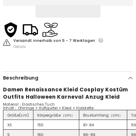
Anzug
Anzug
Kleid
Kleid
Versandt innerhalb von 5 - 7 Werktagen
Details
Beschreibung
Damen Renaissance Kleid Cosplay Kostüm
Outfits Halloween Karneval Anzug Kleid
Material：Elastisches Tuch
Inhalt
：
Ohrringe + Hüftgürtel + Kleid + Halskette
Größe(cm)
Körpergröße（cm）
Brustumfang（cm）
Ta
XS
155
81-84
5
S
160
86-89
6