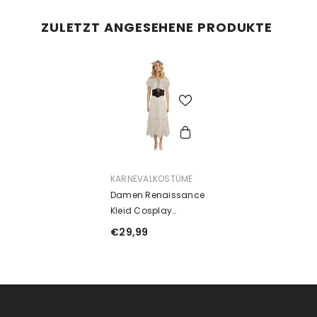
ZULETZT ANGESEHENE PRODUKTE
ANBIETER:
KARNEVALKOSTÜME
Damen Renaissance
Kleid Cosplay
Kostüm Outfits
€29,99
Halloween Karneval
Anzug Kleid