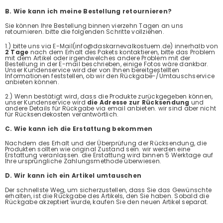
B. Wie kann ich meine Bestellung retournieren?
Sie können Ihre Bestellung binnen vierzehn Tagen an uns
retournieren. bitte die folgenden Schritte vollziehen.
1.) bitte uns via E-Mail(info@daskarnevalkostuem.de) innerhalb von
2 Tage
nach dem Erhalt des Pakets kontaktieren, bitte das Problem
mit dem Artikel oder irgendwelches andere Problem mit der
Bestellung in der E-mail beschrieben, einige Fotos wäre dankbar.
Unser Kundenservice wird der von Ihnen bereitgestellten
Informationen feststellen, ob wir den Rückgabe-/Umtauschservice
anbieten können.
2.) Wenn bestätigt wird, dass die Produkte zurückgegeben können,
unser Kundenservice wird
die Adresse zur Rücksendung
und
andere Details für Rückgabe via email anbieten. wir sind aber nicht
für Rücksendekosten verantwörtlich.
C. Wie kann ich die Erstattung bekommen
Nachdem des Erhalt und der Überprüfung der Rücksendung, die
Produkten sollten wie original Zustand sein. wir werden eine
Erstattung veranlassen. die Erstattung wird binnen 5 Werktage auf
Ihre ursprüngliche Zahlungsmethode überwiesen.
D. Wir kann ich ein Artikel umtauschen
Der schnellste Weg, um sicherzustellen, dass Sie das Gewünschte
erhalten, ist die Rückgabe des Artikels, den Sie haben. Sobald die
Rückgabe akzeptiert wurde, kaufen Sie den neuen Artikel separat.