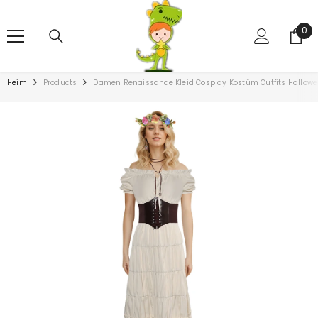
ZUM INHALT SPRINGEN
0
0
Art
Heim
Products
Damen Renaissance Kleid Cosplay Kostüm Outfits Hallowe