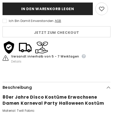
für
für
Damen
Damen
IN DEN WARENKORB LEGEN
Jogginganzug
Jogginganzug
80er
80er
Jahre
Jahre
Ich Bin Damit Einverstanden
AGB
Disco
Disco
Kostüme
Kostüme
Erwachsene
Erwachsene
JETZT ZUM CHECKOUT
Karneval
Karneval
Party
Party
Halloween
Halloween
Kostüm
Kostüm
Versandt innerhalb von 5 - 7 Werktagen
Details
Beschreibung
80er Jahre Disco Kostüme Erwachsene
Damen Karneval Party Halloween Kostüm
Material: Twill Fabric