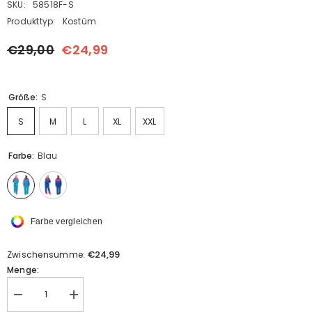
SKU:
58518F-S
Produkttyp:
Kostüm
€29,00
€24,99
Größe:
S
S
M
L
XL
XXL
Farbe:
Blau
Farbe vergleichen
€24,99
Zwischensumme:
Menge:
Menge
Menge
verringern
erhöhen