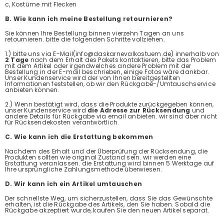
c, Kostüme mit Flecken
B. Wie kann ich meine Bestellung retournieren?
Sie können Ihre Bestellung binnen vierzehn Tagen an uns
retournieren. bitte die folgenden Schritte vollziehen.
1.) bitte uns via E-Mail(info@daskarnevalkostuem.de) innerhalb von
2 Tage
nach dem Erhalt des Pakets kontaktieren, bitte das Problem
mit dem Artikel oder irgendwelches andere Problem mit der
Bestellung in der E-mail beschrieben, einige Fotos wäre dankbar.
Unser Kundenservice wird der von Ihnen bereitgestellten
Informationen feststellen, ob wir den Rückgabe-/Umtauschservice
anbieten können.
2.) Wenn bestätigt wird, dass die Produkte zurückgegeben können,
unser Kundenservice wird
die Adresse zur Rücksendung
und
andere Details für Rückgabe via email anbieten. wir sind aber nicht
für Rücksendekosten verantwörtlich.
C. Wie kann ich die Erstattung bekommen
Nachdem des Erhalt und der Überprüfung der Rücksendung, die
Produkten sollten wie original Zustand sein. wir werden eine
Erstattung veranlassen. die Erstattung wird binnen 5 Werktage auf
Ihre ursprüngliche Zahlungsmethode überwiesen.
D. Wir kann ich ein Artikel umtauschen
Der schnellste Weg, um sicherzustellen, dass Sie das Gewünschte
erhalten, ist die Rückgabe des Artikels, den Sie haben. Sobald die
Rückgabe akzeptiert wurde, kaufen Sie den neuen Artikel separat.