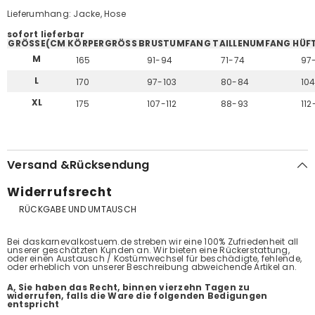
Lieferumhang: Jacke, Hose
sofort lieferbar
GRÖSSE(CM
KÖRPERGRÖSS
BRUSTUMFANG
TAILLENUMFANG
HÜF
M
165
91-94
71-74
97
L
170
97-103
80-84
10
XL
175
107-112
88-93
112
Versand &Rücksendung
Widerrufsrecht
RÜCKGABE UND UMTAUSCH
Bei daskarnevalkostuem.de streben wir eine 100% Zufriedenheit all
unserer geschätzten Kunden an. Wir bieten eine Rückerstattung,
oder einen Austausch / Kostümwechsel für beschädigte, fehlende,
oder erheblich von unserer Beschreibung abweichende Artikel an.
A, Sie haben das Recht, binnen vierzehn Tagen zu
widerrufen, falls die Ware die folgenden Bedigungen
entspricht