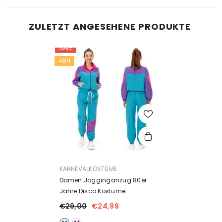
ZULETZT ANGESEHENE PRODUKTE
SALE
48H
ANBIETER:
KARNEVALKOSTÜME
Damen Jogginganzug 80er
Jahre Disco Kostüme
Erwachsene Karneval Party
€29,00
€24,99
Halloween Kostüm
- Blau