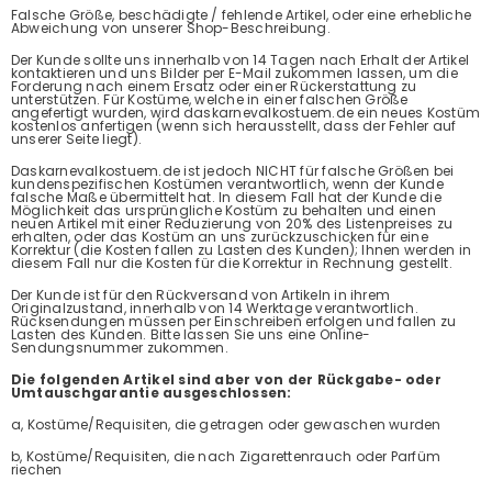
Falsche Größe, beschädigte / fehlende Artikel, oder eine erhebliche
Abweichung von unserer Shop-Beschreibung.
Der Kunde sollte uns innerhalb von 14 Tagen nach Erhalt der Artikel
kontaktieren und uns Bilder per E-Mail zukommen lassen, um die
Forderung nach einem Ersatz oder einer Rückerstattung zu
unterstützen. Für Kostüme, welche in einer falschen Größe
angefertigt wurden, wird daskarnevalkostuem.de ein neues Kostüm
kostenlos anfertigen (wenn sich herausstellt, dass der Fehler auf
unserer Seite liegt).
Daskarnevalkostuem.de ist jedoch NICHT für falsche Größen bei
kundenspezifischen Kostümen verantwortlich, wenn der Kunde
falsche Maße übermittelt hat. In diesem Fall hat der Kunde die
Möglichkeit das ursprüngliche Kostüm zu behalten und einen
neuen Artikel mit einer Reduzierung von 20% des Listenpreises zu
erhalten, oder das Kostüm an uns zurückzuschicken für eine
Korrektur (die Kosten fallen zu Lasten des Kunden); Ihnen werden in
diesem Fall nur die Kosten für die Korrektur in Rechnung gestellt.
Der Kunde ist für den Rückversand von Artikeln in ihrem
Originalzustand, innerhalb von 14 Werktage verantwortlich.
Rücksendungen müssen per Einschreiben erfolgen und fallen zu
Lasten des Kunden. Bitte lassen Sie uns eine Online-
Sendungsnummer zukommen.
Die folgenden Artikel sind aber von der Rückgabe- oder
Umtauschgarantie ausgeschlossen:
a, Kostüme/Requisiten, die getragen oder gewaschen wurden
b, Kostüme/Requisiten, die nach Zigarettenrauch oder Parfüm
riechen